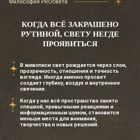
ИСКРЫ ГЕНИАЛЬНОСТИ
Инструменты творческого мышления:
наблюдение, аналогии, синтез,
способность видеть связи.
ОПЫТ АКАДЕМИИ
Работа со светом, слоями, глубиной и
проявлением изображения.
ПРАКТИКА КЛУБА
Посты, задания, встречи, вопросы,
экспертный взгляд и артефакт
месяца.