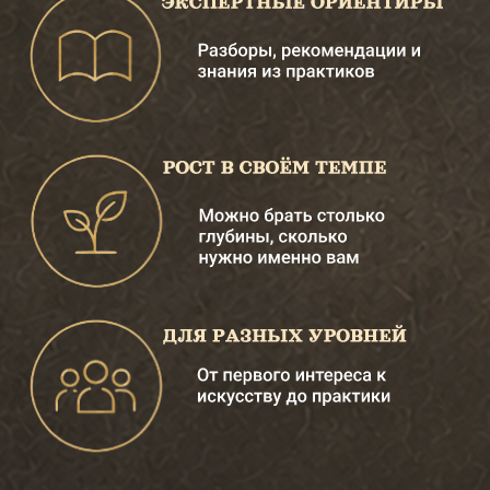
PROсвет
ОДНА СРЕДА — РАЗНЫЕ
УРОВНИ PROСВЕТА
В клубе одна тема месяца
раскрывается для всех участников, но
каждый входит в неё со своей
глубины.
Кто-то начинает с простого
наблюдения, вопроса, творческой
пробы или первого артефакта. Кто-то
связывает тему с живописной работой,
светом, слоями, материалом и нашей
технологией.