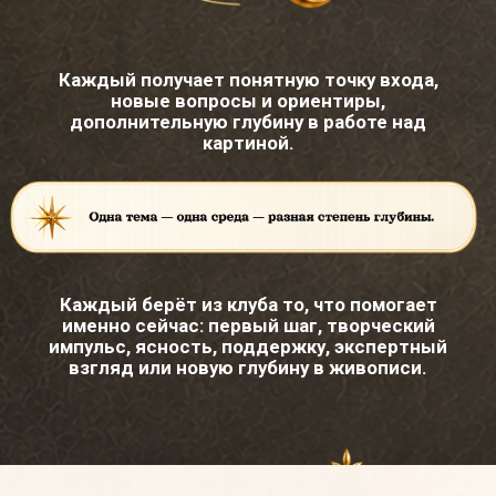
НАЧНИТЕ С ОДНОГО
PRO
света
Вступите в клуб и пройдите первый месяц как
творческий маршрут: через наблюдение,
практики, встречи, экспертный взгляд и личный
артефакт для Атласа PROсвета.
Это первый шаг к тому, чтобы творчество
стало живым опытом, который помогает
видеть, думать и действовать точнее.
Пространство для тех, кто выбирает
глубину, развитие и качество.
ВАШ ПЕРВЫЙ МЕСЯЦ В
КЛУБЕ
НАБЛЮДЕНИЕ