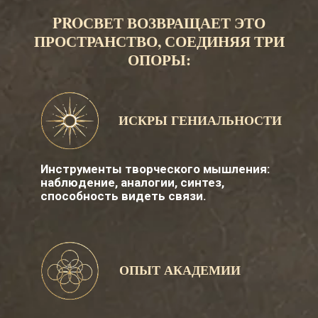
ЗДЕСЬ ИДЕЯ СТАНОВИТСЯ НЕ
ПРОСТО ВДОХНОВЕНИЕМ, А
ВАШИМ ЛИЧНЫМ ОПЫТОМ.
Для Леонардо искусство было способом
понимать реальность: свет, природу, движение,
форму и связи между явлениями.
PROсвет продолжает эту идею: через
творчество мы учимся замечать, пробовать,
соединять и превращать идею в личный опыт.