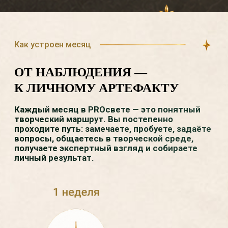
Так в одной среде возникает разный
уровень движения: первый интерес,
мягкое возвращение к творчеству,
развитие внимания,
профессиональный взгляд, углубление
живописной практики.
Каждый получает понятную точку входа,
новые вопросы и ориентиры,
дополнительную глубину в работе над
картиной.