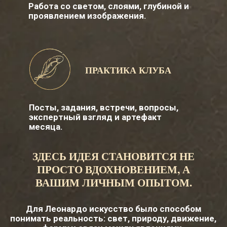
PROсвет — это место, где свет
появляется не только в картине, но и в
способе смотреть, думать и
действовать.
Искры гениальности
КАК МЫ ТРЕНИРУЕМ
ТВОРЧЕСКОЕ МЫШЛЕНИЕ
Творческое мышление соединяет логику и
образ, внимание и чувство, наблюдение и
действие. В PROсвете мы развиваем эти
способности через практику, вопросы,
встречи и экспертный взгляд.