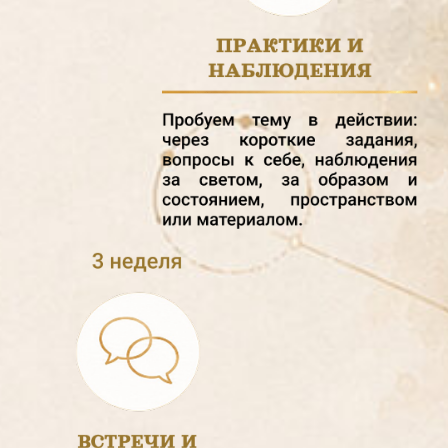
2500
₽
ПРОДЛЕНИЕ
1900
₽
/ мес
В участие входят:
закрытое пространство
Telegram / MAX;
тема месяца и Искра
гениальности;
практики, задания и
наблюдения;
экспертный взгляд