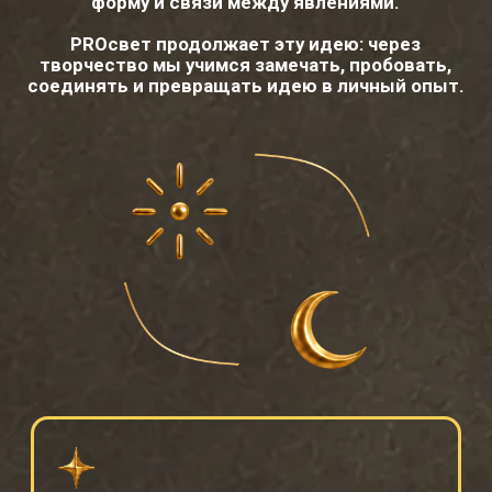
НАБЛЮДЕНИЕ И
ИЗМЕРЕНИЕ
Выход из автопилота: учимся замечать то,
что раньше проходило мимо.
АНАЛОГИИ И
СИНТЕЗ
Связываем разрозненные впечатления, идеи
и вопросы в новый смысл.
ТЕХНОЛОГИЯ
ДА ВИНЧИ
Переводим зрение, чувство и внимание в
физический результат: практику, работу,
вывод или артефакт.