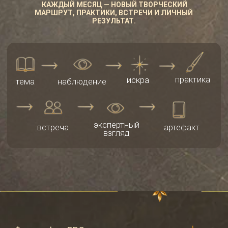
Философия PROсвета
КОГДА ВСЁ ЗАКРАШЕНО
РУТИНОЙ, СВЕТУ НЕГДЕ
ПРОЯВИТЬСЯ
В живописи свет рождается через слои,
прозрачность, отношения и точность
взгляда. Иногда именно просвет
создает глубину, воздух и внутреннее
свечение.
Когда у нас всё пространство занято
спешкой, привычными реакциями и
информационным шумом, становится
меньше места для внимания,
творчества и новых решений.
PROСВЕТ ВОЗВРАЩАЕТ ЭТО
ПРОСТРАНСТВО, СОЕДИНЯЯ ТРИ
ОПОРЫ: