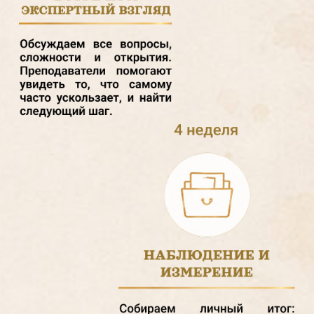
преподавателей и мастеров;
записи и материалы на GetCourse;
артефакт месяца для личного
Атласа PROсвета.
живые встречи и ответы на
вопросы;
Для студентов
Академии
предусмотрена дополнительная
глубина: возможность связывать тему
месяца с живописной практикой, нашей
технологией, светом, слоями,
материалом и получать комментарии
преподавателей в рамках клубного
формата.