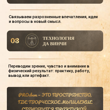
ищете среду людей, которым близки
творчество и развитие;
хотите получать экспертные ориентиры и
поддержку;
хотите начать с малого, вернуться к
творчеству или углубить практику.
ОДНА СРЕДА — РАЗНЫЕ
УРОВНИ ГЛУБИНЫ.
Каждый берёт из клуба то, что нужно
сейчас: вдохновение, практику, общение,
знания, экспертный взгляд или опору для
дальнейшего движения.