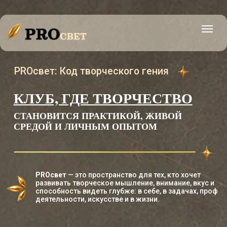
PROсвет: Код творческого гения
КЛУБ, ГДЕ ТВОРЧЕСТВО
СТАНОВИТСЯ ПРАКТИКОЙ, ЖИВОЙ
СРЕДОЙ И ЛИЧНЫМ ОПЫТОМ
PROсвет
— это пространство для тех, кто хочет
развивать творческое мышление, внимание, вкус и
способность видеть глубже: в себе, в задачах, проф
деятельности, искусстве и в жизни.
Каждый месяц в клубе становится творческим
маршрутом: через наблюдения, практики,
встречи, обратную связь и экспертный взгляд вы
раскрываете новую грань мышления и создаете
личный артефакт для Атласа
PROсвета.
В месяц участия входит:
Тема месяца и Искра гениальности.