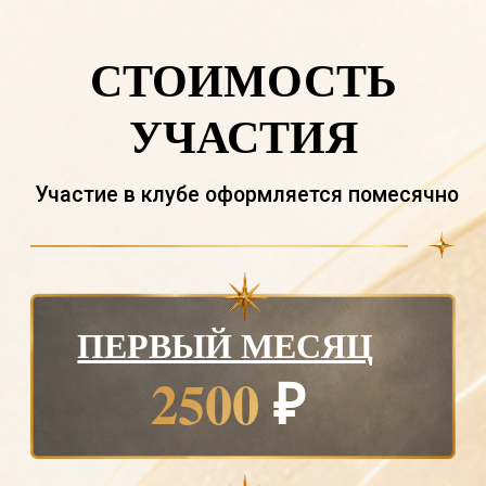
Учимся видеть важное и
замечать детали.
ПРАКТИКИ
Учимся видеть важное и
замечать детали.
ВСТРЕЧИ
Учимся видеть важное и
замечать детали.
ЭКСПЕРТНЫЙ ВЗГЛЯД
Учимся видеть важное и
замечать детали.
АРТЕФАКТ
Учимся видеть важное и
замечать детали.