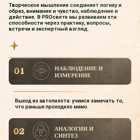
ЖИВОЙ ТВОРЧЕСКОЙ СРЕДЕ
— НЕЗАВИСИМО ОТ ОПЫТА
PROсвет подойдёт и тем, кто только
интересуется творчеством, и тем, кто уже
занимается живописью, учится в Академии
или ищет новый уровень глубины.
Здесь можно входить со своей точки:
наблюдать, пробовать, задавать вопросы,
получать ориентиры и постепенно развивать
творческий взгляд.
ЗДЕСЬ ИДЕЯ СТАНОВИТСЯ НЕ
ПРОСТО ВДОХНОВЕНИЕМ, А ВАШИМ
ЛИЧНЫМ ОПЫТОМ.
хотите развивать внимание, вкус и
творческое мышление;
чувствуете интерес к искусству, красоте,
свету и смыслу;